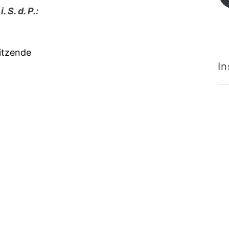
s
 S. d. P.:
itzende
I