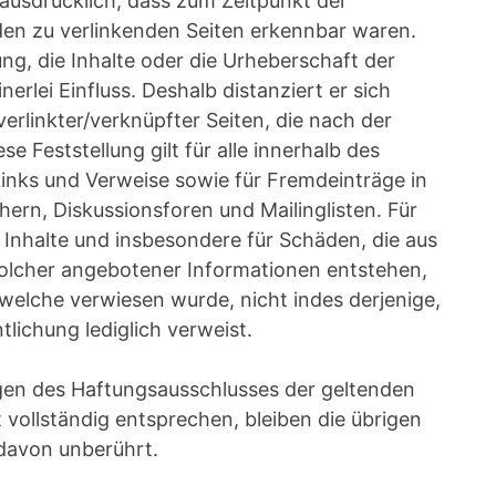
t ausdrücklich, dass zum Zeitpunkt der
 den zu verlinkenden Seiten erkennbar waren.
ung, die Inhalte oder die Urheberschaft der
nerlei Einfluss. Deshalb distanziert er sich
verlinkter/verknüpfter Seiten, die nach der
e Feststellung gilt für alle innerhalb des
inks und Verweise sowie für Fremdeinträge in
ern, Diskussionsforen und Mailinglisten. Für
ge Inhalte und insbesondere für Schäden, die aus
lcher angebotener Informationen entstehen,
f welche verwiesen wurde, nicht indes derjenige,
tlichung lediglich verweist.
ngen des Haftungsausschlusses der geltenden
 vollständig entsprechen, bleiben die übrigen
t davon unberührt.