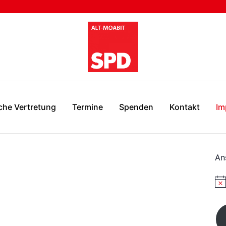
sche Vertretung
Termine
Spenden
Kontakt
Im
An
H
i
n
w
e
i