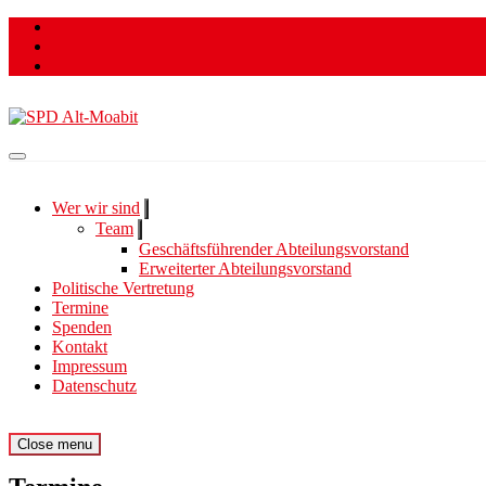
Skip
to
content
Für ein lebenswertes und soziales Moabit.
SPD Alt-Moabit
Wer wir sind
Show
sub
Team
Show
menu
sub
Geschäftsführender Abteilungsvorstand
menu
Erweiterter Abteilungsvorstand
Politische Vertretung
Termine
Spenden
Kontakt
Impressum
Datenschutz
Site
Menu
Close menu
Navigation