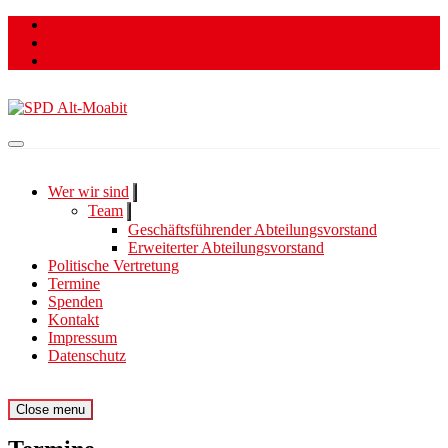
Skip
to
content
Für ein lebenswertes und soziales Moabit.
SPD Alt-Moabit
Wer wir sind
Show
sub
Team
Show
menu
sub
Geschäftsführender Abteilungsvorstand
menu
Erweiterter Abteilungsvorstand
Politische Vertretung
Termine
Spenden
Kontakt
Impressum
Datenschutz
Site
Menu
Close menu
Navigation