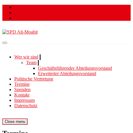
Skip
to
content
Für ein lebenswertes und soziales Moabit.
SPD Alt-Moabit
Wer wir sind
Show
sub
Team
Show
menu
sub
Geschäftsführender Abteilungsvorstand
menu
Erweiterter Abteilungsvorstand
Politische Vertretung
Termine
Spenden
Kontakt
Impressum
Datenschutz
Site
Menu
Close menu
Navigation